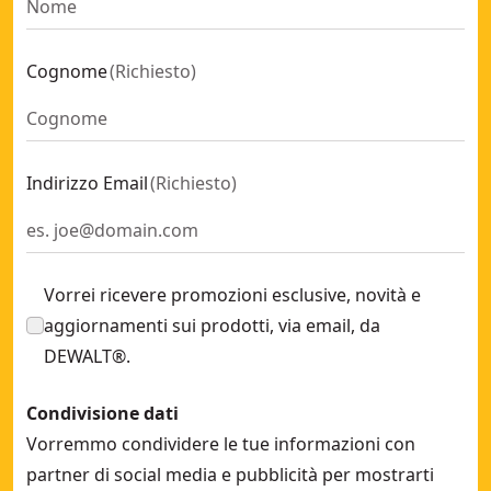
DEWALT® DM-PRO M10 Placcato in zinco (100 PK)
- SKU:
DF
Wall-Dog Tasselli a vite
- SKU:
DFM425005P
Cognome
(
Richiesto
)
DEWALT® M12 DM-PRO Ancora Ghiacciata Placcata in Zinco
Tasselli per Gasbeton
- SKU:
DFM3450200
DEWALT® DM-PRO M16 Placcato in zinco (25 PK)
- SKU:
DFM
Tasselli per Gasbeton
- SKU:
DFM3450100
Indirizzo Email
(
Richiesto
)
M8 x 30
- SKU:
DFM2110550
Wall-Dog Tasselli a vite
- SKU:
DFM424015P
Vorrei ricevere promozioni esclusive, novità e
aggiornamenti sui prodotti, via email, da
DEWALT®.
Condivisione dati
Vorremmo condividere le tue informazioni con
partner di social media e pubblicità per mostrarti