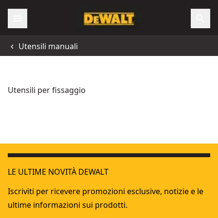
Utensili manuali
Utensili per fissaggio
Graffatrice / Chiodatrice uso intenso
- SKU:
DWHTTR350-0
Martello graffatore in fibra composita di carbonio
- SKU:
D
LE ULTIME NOVITÀ DEWALT
Iscriviti per ricevere promozioni esclusive, notizie e le
ultime informazioni sui prodotti.