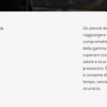
tà.
Gli utensili 
raggiungere 
compromettere
della gamma 
superare cos
salute e sic
prestazioni. 
ti consente d
tempo, senza
sicurezza.