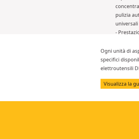
concentra
pulizia au
universali
- Prestazi
- Un ambie
- Riduzion
Ogni unità di a
specifici dispon
elettroutensili 
Visualizza la gu