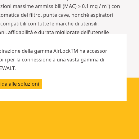
zioni massime ammissibili (MAC) ≥ 0,1 mg / m³) con
tomatica del filtro, punte cave, nonché aspiratori
 compatibili con tutte le marche di utensili.
oni, affidabilità e durata migliorate dell'utensile
nte di lavoro più pulito e sicuro
e del rischio di inalazione di polvere
spirazione della gamma AirLockTM ha accessori
ibili per la connessione a una vasta gamma di
DEWALT.
ida alle soluzioni