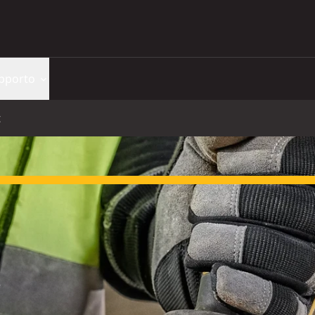
pporto
t