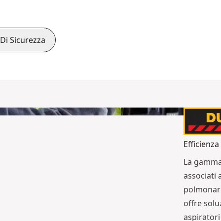
 Di Sicurezza
Efficienza 
La gamma P
associati a
polmonari
offre solu
aspiratori