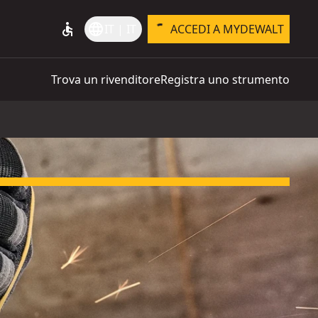
accessible
language
IT | IT
ACCEDI A MYDEWALT
Trova un rivenditore
Registra uno strumento