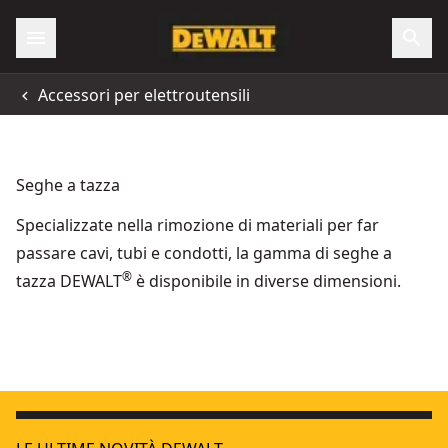
Accessori per elettroutensili
Seghe a tazza
Specializzate nella rimozione di materiali per far
passare cavi, tubi e condotti, la gamma di seghe a
®
tazza DEWALT
è disponibile in diverse dimensioni.
Segha a tazza per avvitatore impulsi 35mm
- SKU:
DT8258-
EXTREME® tri flute bit 32mm x 152mm
- SKU:
DT90245-QZ