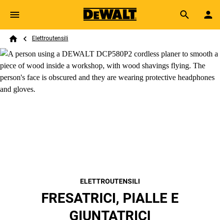
Skip to main content
Breadcrumb
Search
Elettroutensili
Home
ELETTROUTENSILI
FRESATRICI, PIALLE E
GIUNTATRICI