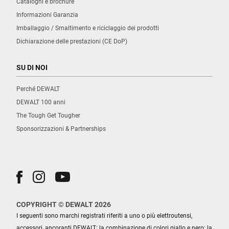
Cataloghi e brochure
Informazioni Garanzia
Imballaggio / Smaltimento e riciclaggio dei prodotti
Dichiarazione delle prestazioni (CE DoP)
SU DI NOI
Perché DEWALT
DEWALT 100 anni
The Tough Get Tougher
Sponsorizzazioni & Partnerships
COPYRIGHT © DEWALT 2026
I seguenti sono marchi registrati riferiti a uno o più elettroutensi,
accessori, ancoranti DEWALT: la combinazione di colori giallo e nero; la