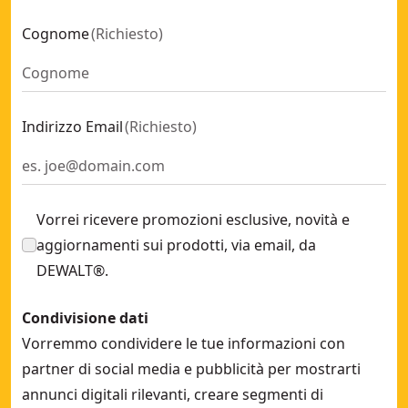
TSTAK™ VI Valigetta portautensili profonda con divisorio r
Cognome
(
Richiesto
)
BASE CON RUOTE, storage TOUGHSYSTEM 2.0 DXL. Compati
Unità 3 cassetti, 3 cassett prfondi in ABS, compatibile con 
Borsa 16" ampia apertura, Tessuti resistenti di alta qualità 
Zaino McLaren
- SKU:
DWST60122-1
Indirizzo Email
(
Richiesto
)
TSTAK IP54 Valigetta profonda con maniglione
- SKU:
DWST
Gancio porta elettroutensile
- SKU:
DWST82823-1
Vorrei ricevere promozioni esclusive, novità e
aggiornamenti sui prodotti, via email, da
DEWALT®.
Condivisione dati
Vorremmo condividere le tue informazioni con
partner di social media e pubblicità per mostrarti
annunci digitali rilevanti, creare segmenti di