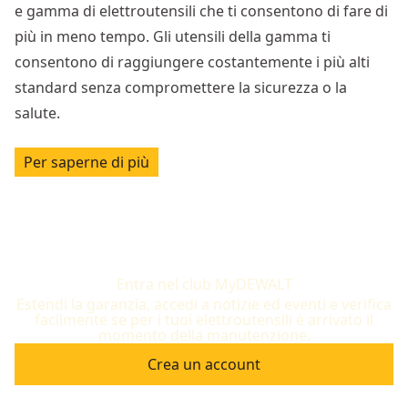
e gamma di elettroutensili che ti consentono di fare di
più in meno tempo. Gli utensili della gamma ti
consentono di raggiungere costantemente i più alti
standard senza compromettere la sicurezza o la
salute.
Per saperne di più
Entra nel club MyDEWALT
Estendi la garanzia, accedi a notizie ed eventi e verifica
facilmente se per i tuoi elettroutensili è arrivato il
momento della manutenzione.
Crea un account