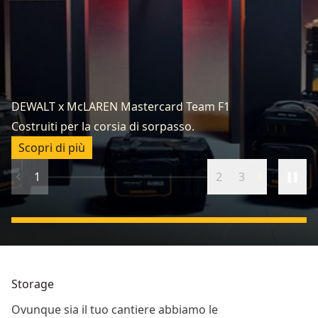
DEWALT x McLAREN Mastercard Team F1
Re
Costruiti per la corsia di sorpasso.
Sc
Scopri di più
1
2
3
Storage
Ovunque sia il tuo cantiere abbiamo le