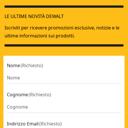
Rivettatrice 4.8mm XR 18V BRUSHLESS Forza di trazione 10K
Rivettatrice 6.4mm XR 18V BRUSHLESS Forza di trazione 20K
LE ULTIME NOVITÀ DEWALT
Rivettatrice BRUSHLESS 18V XR da 6,3 mm - 2 X POWERSTA
Strumento per rivetti senza spazzole 18V XR da 4,8 mm - 2 
Iscriviti per ricevere promozioni esclusive, notizie e le
ultime informazioni sui prodotti.
Nome
(
Richiesto
)
Cognome
(
Richiesto
)
Indirizzo Email
(
Richiesto
)