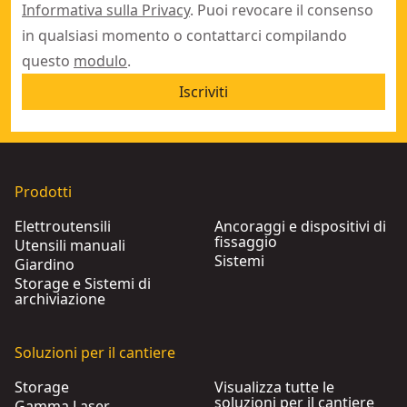
Informativa sulla Privacy
. Puoi revocare il consenso
in qualsiasi momento o contattarci compilando
questo
modulo
.
Iscriviti
Prodotti
Elettroutensili
Ancoraggi e dispositivi di
fissaggio
Utensili manuali
Sistemi
Giardino
Storage e Sistemi di
archiviazione
Soluzioni per il cantiere
Storage
Visualizza tutte le
soluzioni per il cantiere
Gamma Laser